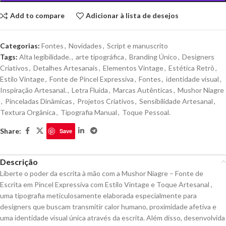
Add to compare
Adicionar à lista de desejos
Categorias:
Fontes
,
Novidades
,
Script e manuscrito
Tags:
Alta legibilidade.
,
arte tipográfica
,
Branding Único
,
Designers
Criativos
,
Detalhes Artesanais
,
Elementos Vintage
,
Estética Retrô
,
Estilo Vintage
,
Fonte de Pincel Expressiva
,
Fontes
,
identidade visual
,
Inspiração Artesanal.
,
Letra Fluida
,
Marcas Autênticas
,
Mushor Niagre
,
Pinceladas Dinâmicas
,
Projetos Criativos
,
Sensibilidade Artesanal
,
Textura Orgânica
,
Tipografia Manual
,
Toque Pessoal.
Share:
Save
Descrição
Liberte o poder da escrita à mão com a Mushor Niagre – Fonte de
Escrita em Pincel Expressiva com Estilo Vintage e Toque Artesanal ,
uma tipografia meticulosamente elaborada especialmente para
designers que buscam transmitir calor humano, proximidade afetiva e
uma identidade visual única através da escrita. Além disso, desenvolvida