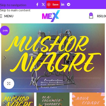
Save
Skip to navigation
Skip to main content
0
MENU
R$
0,0
-34%
Click to enlarge