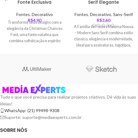
Fonte Exclusiva
Serif Elegante
Fontes
,
Decorativo
Fontes
,
Decorativo
,
Sans-Serif
R$
4,90
R$
3,60
Transforme seus designs com a
A Família de Fontes Maxima Nouva
elegância da Christmas Chances
– Modern Sans Serif combina estilo
Font, uma fonte natalina que
clássico, elegância e modernidade,
combina sofisticação e espírito
ideal para assinaturas, logotipos,
festivo com decorações exclusivas
embalagens e projetos editoriais
e versatilidade para projetos
sofisticados.
criativos.
Tudo o que você precisa para realizar projetos criativos. Dê vida às suas
ideias!
WhatsApp: (21) 99498-9308
Suporte: suporte@mediaexperts.com.br
SOBRE NÓS