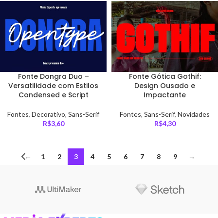
Fonte Dongra Duo –
Fonte Gótica Gothif:
Versatilidade com Estilos
Design Ousado e
Condensed e Script
Impactante
Fontes
,
Decorativo
,
Sans-Serif
Fontes
,
Sans-Serif
,
Novidades
R$
3,60
R$
4,30
←
1
2
3
4
5
6
7
8
9
→