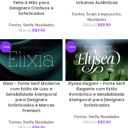
Feita à Mão para
Urbanas Autênticas
Designers Criativos e
Sofisticados
Fontes
,
Script e manuscrito
,
Novidades
Fontes
,
Serifa
,
Novidades
R$
9,90
R$
15,00
R$
9,90
R$
15,00
-34%
-34%
Elixia – Fonte Serif Moderna
Elysea Elegant – Fonte Serif
com Estilo de Luxo e
Elegante com Estilo
Sensibilidade Atemporal
Romântico e Sensibilidade
para Designers
Atemporal para Designers
Sofisticados e Marcas
Sofisticados
Premium
Fontes
,
Serifa
,
Novidades
Fontes
,
Serifa
,
Novidades
R$
9,90
R$
15,00
R$
9,90
R$
15,00