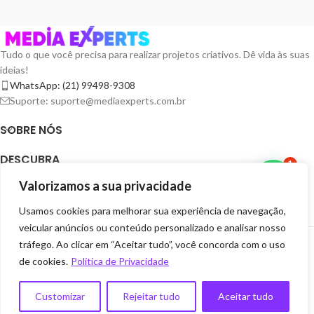
Tudo o que você precisa para realizar projetos criativos. Dê vida às suas
ideias!
WhatsApp: (21) 99498-9308
Suporte: suporte@mediaexperts.com.br
SOBRE NÓS
DESCUBRA
1
Valorizamos a sua privacidade
TERMOS E LICENÇAS
Usamos cookies para melhorar sua experiência de navegação,
RECURSOS
veicular anúncios ou conteúdo personalizado e analisar nosso
MEDIA EXPERTS DIGITAIS
2025 CRIADOR POR
GRUPO EXPERTS DIGITAIS
. SEJA
tráfego. Ao clicar em “Aceitar tudo”, você concorda com o uso
EXPERTS VOCÊ TAMBÉM.
de cookies.
Política de Privacidade
Customizar
Rejeitar tudo
Aceitar tudo
0