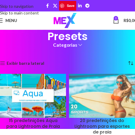
Save
Skip to navigation
Skip to main content
0
MENU
R$
0,0
Presets
Categorias
Início
Presets
Exibindo 1–12 de 29 resultados
Exibir barra lateral
15 predefinições Aqua
20 predefinições do
para Lightroom de Praia
Lightroom para esportes
de praia