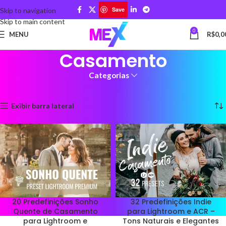
Save
Skip to navigation
Skip to main content
0
MENU
R$
0,0
Casamento
Categorias
Início
Presets
Casamento
Mostrando todos os 10 resultados
Exibir barra lateral
20 Predefinições Sonho
32 Predefinições Indie
Quente de Casamento
para Lightroom e ACR –
para Lightroom e
Tons Naturais e Elegantes