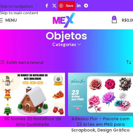
Save
Skip to navigation
Skip to main content
0
MENU
R$
0,0
Objetos
Categorias
Início
Gráficos
Objetos
Exibindo 1–12 de 21 resultados
Exibir barra lateral
30 Ícones 3D Natalinos de
Adesivo Flor – Pacote com
Alta Qualidade
23 Artes em PNG para
Scrapbook, Design Gráfico