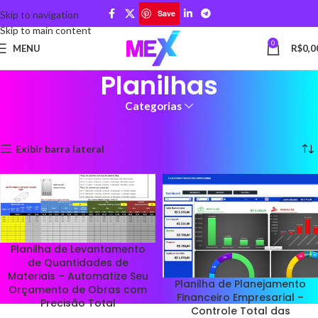
Save
Skip to navigation
Skip to main content
0
MENU
R$
0,0
Planilhas
Categorias
Início
Planilhas
Mostrando todos os 2 resultados
Exibir barra lateral
Planilha de Levantamento
de Quantidades de
Materiais – Automatize Seu
Planilha de Planejamento
Orçamento de Obras com
Financeiro Empresarial –
Precisão Total
Controle Total das