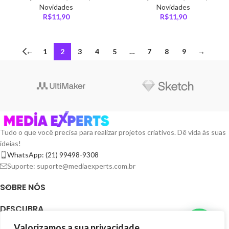
Novidades
Novidades
R$
11,90
R$
11,90
←
1
2
3
4
5
…
7
8
9
→
Tudo o que você precisa para realizar projetos criativos. Dê vida às suas
ideias!
WhatsApp: (21) 99498-9308
Suporte: suporte@mediaexperts.com.br
SOBRE NÓS
DESCUBRA
Valorizamos a sua privacidade