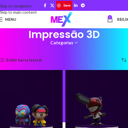
Save
Skip to navigation
Skip to main content
0
MENU
R$
0,0
Impressão 3D
Categorias
Início
Impressão 3D
Página 2
Exibindo 13–24 de 101 resultados
Exibir barra lateral