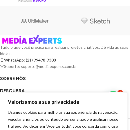
R$
9,90
R$
15,00
Tudo o que você precisa para realizar projetos criativos. Dê vida às suas
ideias!
WhatsApp: (21) 99498-9308
Suporte: suporte@mediaexperts.com.br
SOBRE NÓS
DESCUBRA
1
Valorizamos a sua privacidade
TERMOS E LICENÇAS
Usamos cookies para melhorar sua experiência de navegação,
RECURSOS
veicular anúncios ou conteúdo personalizado e analisar nosso
MEDIA EXPERTS DIGITAIS
2025 CRIADOR POR
GRUPO EXPERTS DIGITAIS
. SEJA
tráfego. Ao clicar em “Aceitar tudo”, você concorda com o uso
EXPERTS VOCÊ TAMBÉM.