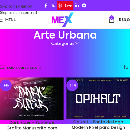
Save
Skip to navigation
Skip to main content
0
MENU
R$
0,0
Arte Urbana
Categorias
Início
Produtos marcados com a tag “Arte Urbana”
Mostrando todos os 3 resultados
Exibir barra lateral
-34%
-34%
Opixalt – Fonte de Logo
Dark Sider – Fonte de
Modern Pixel para Design
Grafite Manuscrita com