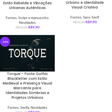
Urbano e Identidade
Estilo Rebelde e Vibrações
Visual Criativa
Urbanas Autênticas
Fontes
,
Sans-Serif
Fontes
,
Script e manuscrito
,
R$
9,90
R$
15,00
Novidades
R$
9,90
R$
15,00
-34%
Torque – Fonte Gothic
Blackletter com Estilo
Medieval e Presença Visual
Marcante para
Identidades Sombrias e
Projetos Urbanos
Fontes
,
Serifa
,
Novidades