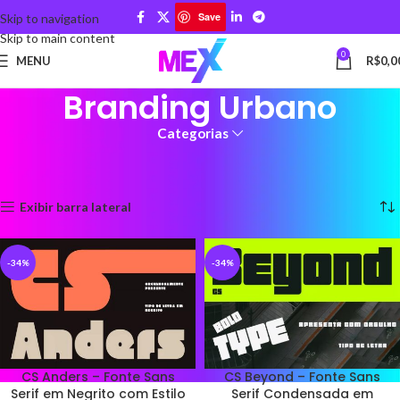
Save
Skip to navigation
Skip to main content
0
MENU
R$
0,0
Branding Urbano
Categorias
Início
Produtos marcados com a tag “Branding Urbano”
Mostrando todos os 4 resultados
Exibir barra lateral
-34%
-34%
CS Anders – Fonte Sans
CS Beyond – Fonte Sans
Serif em Negrito com Estilo
Serif Condensada em