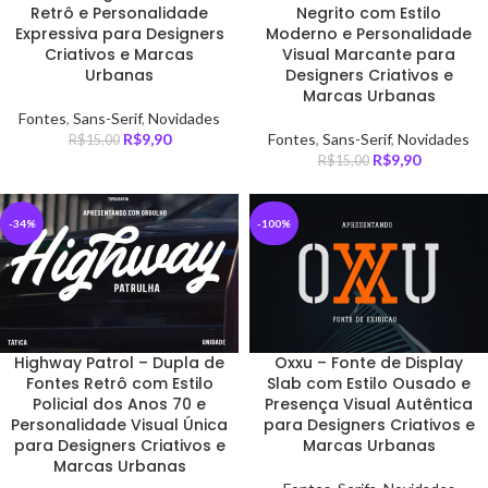
Retrô e Personalidade
Negrito com Estilo
Expressiva para Designers
Moderno e Personalidade
Criativos e Marcas
Visual Marcante para
Urbanas
Designers Criativos e
Marcas Urbanas
Fontes
,
Sans-Serif
,
Novidades
R$
9,90
Fontes
,
Sans-Serif
,
Novidades
R$
15,00
R$
9,90
R$
15,00
-34%
-100%
Highway Patrol – Dupla de
Oxxu – Fonte de Display
Fontes Retrô com Estilo
Slab com Estilo Ousado e
Policial dos Anos 70 e
Presença Visual Autêntica
Personalidade Visual Única
para Designers Criativos e
para Designers Criativos e
Marcas Urbanas
Marcas Urbanas