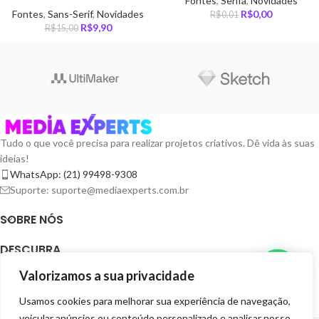
Fontes
,
Serifa
,
Novidades
Fontes
,
Sans-Serif
,
Novidades
R$
0,00
R$
0,01
R$
9,90
R$
15,00
Tudo o que você precisa para realizar projetos criativos. Dê vida às suas
ideias!
WhatsApp: (21) 99498-9308
Suporte: suporte@mediaexperts.com.br
SOBRE NÓS
DESCUBRA
Valorizamos a sua privacidade
TERMOS E LICENÇAS
Usamos cookies para melhorar sua experiência de navegação,
RECURSOS
veicular anúncios ou conteúdo personalizado e analisar nosso