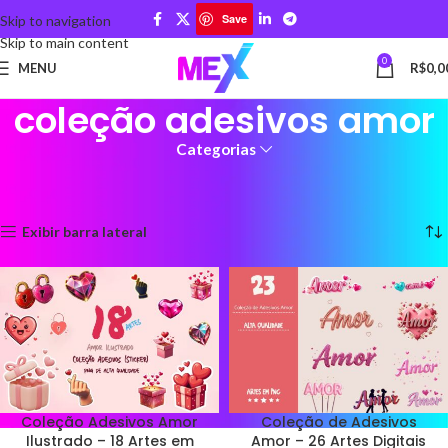
Save
Skip to navigation
Skip to main content
0
MENU
R$
0,0
coleção adesivos amor
Categorias
Início
Produtos marcados com a tag “coleção adesivos amor”
Mostrando todos os 10 resultados
Exibir barra lateral
Coleção Adesivos Amor
Coleção de Adesivos
Ilustrado – 18 Artes em
Amor – 26 Artes Digitais