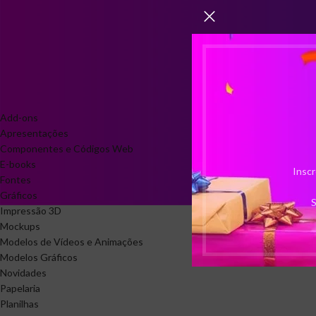
Documentação Incluída
1
CATEGORIAS DE PRODUTO
Add-ons
Apresentações
Componentes e Códigos Web
E-books
Inscr
Fontes
Gráficos
S
Impressão 3D
Mockups
Modelos de Vídeos e Animações
Modelos Gráficos
Novidades
Papelaria
Planilhas