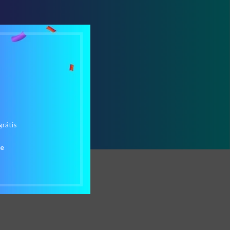
grátis
de