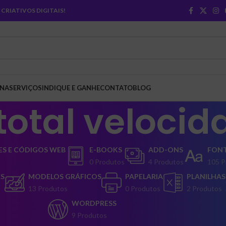
CRIATIVOS DIGITAIS!
INA
SERVIÇOS
INDIQUE E GANHE
CONTATO
BLOG
total velocid
S E CÓDIGOS WEB
E-BOOKS
ADD-ONS
FON
0 Produtos
4 Produtos
105 P
ES
MODELOS GRÁFICOS
PAPELARIA
PLANILHAS
13 Produtos
0 Produtos
2 Produtos
WORDPRESS
9 Produtos