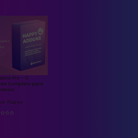
os com a tag “controle total velocidade site”
Show
9
12
dons Pro – O
ais Completo para
mentor
ess
,
Plug-ins
$
49,90