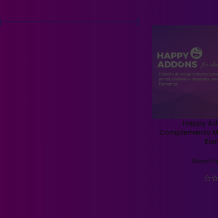
FILTRAR POR PREÇO
Início
Produtos marcad
Preço:
R$40
—
R$50
FILTRAR
FILTRAR POR COR
Documentação Incluída
1
Happy Ad
Complemento M
Ele
FILTRAR POR TAMANHO
WordPr
R
Documentação Incluída
1
FILTRAR POR SOFTWARE