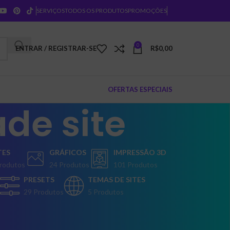
SERVIÇOS
TODOS OS PRODUTOS
PROMOÇÕES
0
ENTRAR / REGISTRAR-SE
R$
0,00
OFERTAS ESPECIAIS
ade site
TES
GRÁFICOS
IMPRESSÃO 3D
rodutos
24 Produtos
101 Produtos
PRESETS
TEMAS DE SITES
29 Produtos
5 Produtos