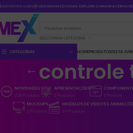
GRÁTIS
FESTA JUNINA
TUDO EM UM SÓ LUGAR. EXPLORE O MAIOR ACERVO DE 
SELECIONAR CATEGORIA
CATEGORIAS
HOME
PRODUTOS
FESTA JUN
controle 
NOVIDADES
APRESENTAÇÕES
COMPONENTE
218 Produtos
2 Produtos
1 Produto
MOCKUPS
MODELOS DE VÍDEOS E ANIMAÇÕ
2 Produtos
14 Produtos