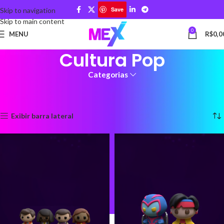
Save
Skip to navigation
Skip to main content
0
MENU
R$
0,0
Cultura Pop
Categorias
Início
Produtos marcados com a tag “Cultura Pop”
Exibindo 1–12 de 67 resultados
Exibir barra lateral