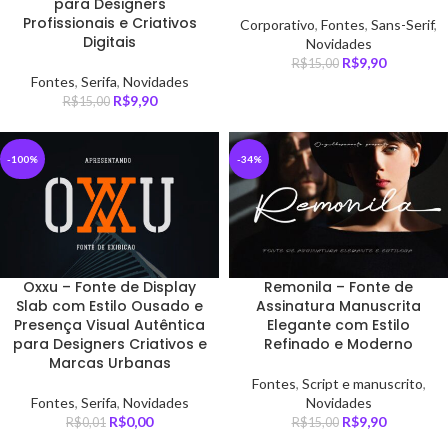
para Designers
Profissionais e Criativos
Corporativo
,
Fontes
,
Sans-Serif
,
Digitais
Novidades
R$
9,90
R$
15,00
Fontes
,
Serifa
,
Novidades
R$
9,90
R$
15,00
-100%
-34%
Oxxu – Fonte de Display
Remonila – Fonte de
Slab com Estilo Ousado e
Assinatura Manuscrita
Presença Visual Autêntica
Elegante com Estilo
para Designers Criativos e
Refinado e Moderno
Marcas Urbanas
Fontes
,
Script e manuscrito
,
Fontes
,
Serifa
,
Novidades
Novidades
R$
0,00
R$
9,90
R$
0,01
R$
15,00