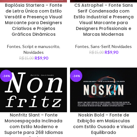
Baplósia Startera – Fonte
CS Astrophel – Fonte Sans
de Letra Única com Estilo
Serif Condensada com
Versátil e Presença Visual
Estilo Industrial e Presença
Marcante para Designers
Visual Marcante para
Criativos e Projetos
Designers Profissionais e
Gráficos Dinâmicos
Marcas Modernas
Fontes
,
Script e manuscrito
,
Fontes
,
Sans-Serif
,
Novidades
Novidades
R$
9,90
R$
15,00
R$
9,90
R$
15,00
-34%
-34%
Nonfritz Slant – Fonte
Noskin Bold – Fonte de
Monoespaçada Inclinada
Exibição em Maiúsculas
com Estilo Moderno e
com Estilo Ousado e Visual
Suporte para 268 Idiomas
Equilibrado