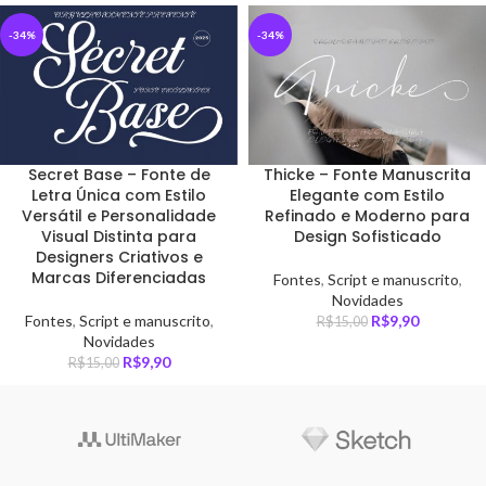
-34%
-34%
Secret Base – Fonte de
Thicke – Fonte Manuscrita
Letra Única com Estilo
Elegante com Estilo
Versátil e Personalidade
Refinado e Moderno para
Visual Distinta para
Design Sofisticado
Designers Criativos e
Marcas Diferenciadas
Fontes
,
Script e manuscrito
,
Novidades
Fontes
,
Script e manuscrito
,
R$
9,90
R$
15,00
Novidades
R$
9,90
R$
15,00