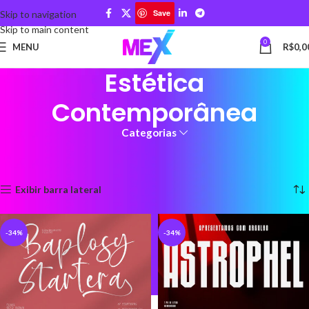
Save
Skip to navigation
Skip to main content
0
MENU
R$
0,0
Estética
Contemporânea
Categorias
Início
Produtos marcados com a tag “Estética Contemporânea”
Mostrando todos os 8 resultados
Exibir barra lateral
-34%
-34%