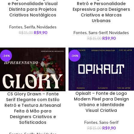
e Personalidade Visual
Retrô e Personalidade
Distinta para Projetos
Expressiva para Designers
Criativos Nostálgicos
Criativos e Marcas
Urbanas
Fontes
,
Serifa
,
Novidades
R$
9,90
Fontes
,
Sans-Serif
,
Novidades
R$
15,00
R$
9,90
R$
15,00
-34%
-34%
Opixalt – Fonte de Logo
CS Glory Drawn – Fonte
Modern Pixel para Design
Serif Elegante com Estilo
Urbano e Identidade
Retrô e Textura Artesanal
Visual Criativa
Feita à Mão para
Designers Criativos e
Sofisticados
Fontes
,
Sans-Serif
R$
9,90
R$
15,00