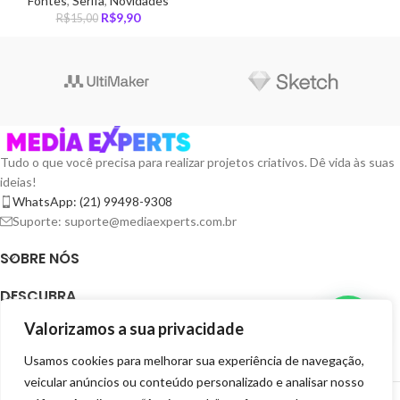
Fontes
,
Serifa
,
Novidades
R$
9,90
R$
15,00
Tudo o que você precisa para realizar projetos criativos. Dê vida às suas
ideias!
WhatsApp: (21) 99498-9308
Suporte: suporte@mediaexperts.com.br
SOBRE NÓS
DESCUBRA
Valorizamos a sua privacidade
TERMOS E LICENÇAS
Usamos cookies para melhorar sua experiência de navegação,
RECURSOS
veicular anúncios ou conteúdo personalizado e analisar nosso
MEDIA EXPERTS DIGITAIS
2025 CRIADOR POR
GRUPO EXPERTS DIGITAIS
. SEJA