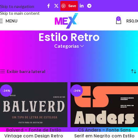
Save
Skip to navigation
Skip to main content
0
MENU
R$
0,0
Estilo Retro
Categorias
Início
Produtos marcados com a tag “Estilo Retro”
Mostrando todos os 4 resultados
Exibir barra lateral
-34%
-34%
Balverd – Fonte de Estilo
CS Anders – Fonte Sans
Vintage com Design Retro
Serif em Negrito com Estilo