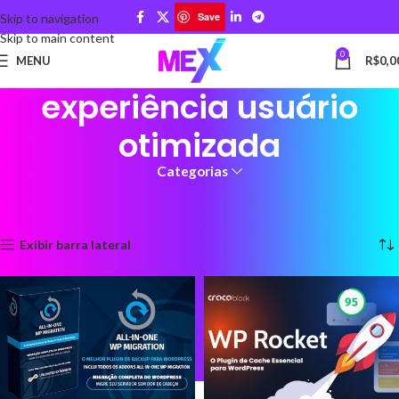
Save
Skip to navigation
Skip to main content
0
MENU
R$
0,0
experiência usuário
otimizada
Categorias
Início
Produtos marcados com a tag “experiência usuário otimizada”
Mostrando todos os 2 resultados
Exibir barra lateral