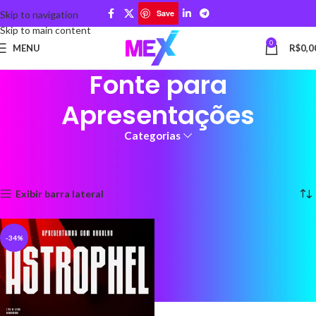
Save
Skip to navigation
Skip to main content
0
MENU
R$
0,0
Fonte para
Apresentações
Categorias
Início
Produtos marcados com a tag “Fonte para Apresentações”
Exibindo um único resultado
Exibir barra lateral
-34%