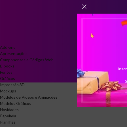
Fonte da Web
1
CATEGORIAS DE PRODUTO
Add-ons
Apresentações
Componentes e Códigos Web
E-books
Inscr
Fontes
Gráficos
S
Impressão 3D
Mockups
Modelos de Vídeos e Animações
Modelos Gráficos
Novidades
Papelaria
Planilhas