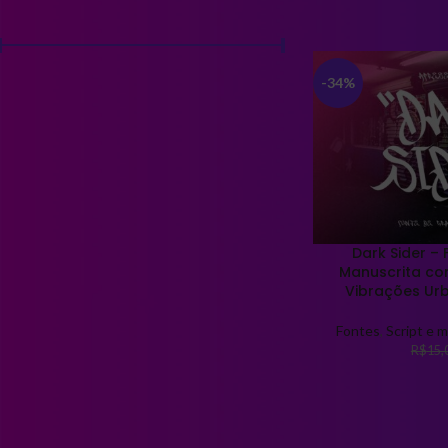
FILTRAR POR PREÇO
Início
Produtos marca
-34%
Preço:
R$0
—
R$10
FILTRAR
FILTRAR POR COR
Fonte da Web
1
Dark Sider – 
Manuscrita com
Vibrações Ur
FILTRAR POR TAMANHO
Fontes
,
Script e 
R$
15,
Fonte da Web
1
FILTRAR POR SOFTWARE