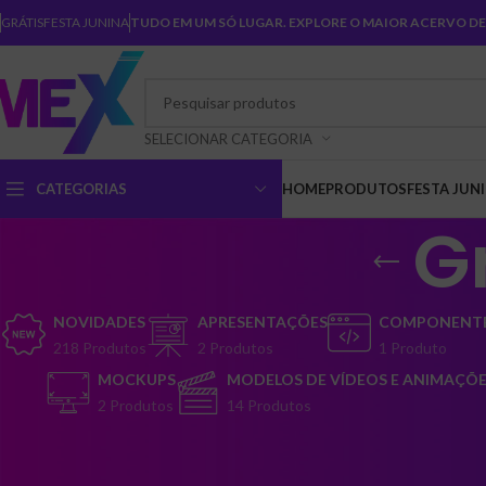
GRÁTIS
FESTA JUNINA
TUDO EM UM SÓ LUGAR. EXPLORE O MAIOR ACERVO DE 
SELECIONAR CATEGORIA
CATEGORIAS
HOME
PRODUTOS
FESTA JUN
G
NOVIDADES
APRESENTAÇÕES
COMPONENTE
218 Produtos
2 Produtos
1 Produto
MOCKUPS
MODELOS DE VÍDEOS E ANIMAÇÕ
2 Produtos
14 Produtos