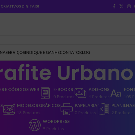
CRIATIVOS DIGITAIS!
INA
SERVIÇOS
INDIQUE E GANHE
CONTATO
BLOG
rafite Urbano
S E CÓDIGOS WEB
E-BOOKS
ADD-ONS
FON
0 Produtos
4 Produtos
105 P
ES
MODELOS GRÁFICOS
PAPELARIA
PLANILHAS
13 Produtos
0 Produtos
2 Produtos
WORDPRESS
9 Produtos