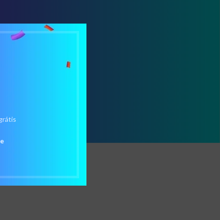
grátis
de