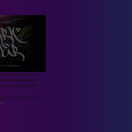
dos com a tag “Grafite Urbano”
Show
9
12
Fonte de Grafite
 Estilo Rebelde e
banas Autênticas
manuscrito
,
Novidades
R$
9,90
00