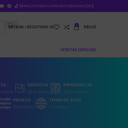
SERVIÇOS
TODOS OS PRODUTOS
PROMOÇÕES
0
ENTRAR / REGISTRAR-SE
R$
0,00
OFERTAS ESPECIAIS
TES
GRÁFICOS
IMPRESSÃO 3D
rodutos
24 Produtos
101 Produtos
PRESETS
TEMAS DE SITES
29 Produtos
5 Produtos