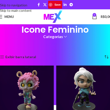
Save
Skip to navigation
Skip to main content
0
MENU
R$
0,0
Icone Feminino
Categorias
Início
Produtos marcados com a tag “Icone Feminino”
Mostrando todos os 3 resultados
Exibir barra lateral