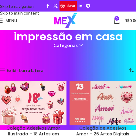
Save
Skip to navigation
Skip to main content
0
MENU
R$
0,0
impressão em casa
Categorias
Início
Produtos marcados com a tag “impressão em casa”
Mostrando todos os 10 resultados
Exibir barra lateral
Coleção Adesivos Amor
Coleção de Adesivos
Ilustrado – 18 Artes em
Amor – 26 Artes Digitais