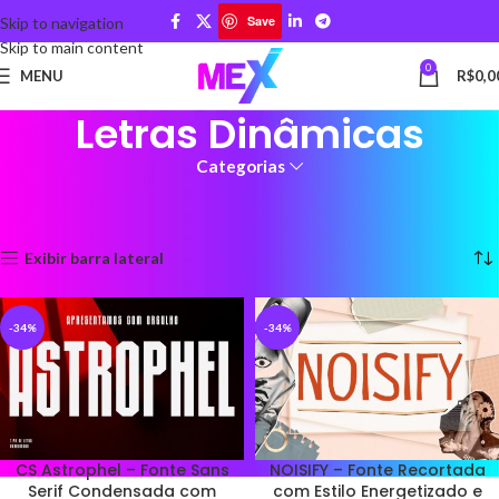
Save
Skip to navigation
Skip to main content
0
MENU
R$
0,0
Letras Dinâmicas
Categorias
Início
Produtos marcados com a tag “Letras Dinâmicas”
Mostrando todos os 2 resultados
Exibir barra lateral
-34%
-34%
CS Astrophel – Fonte Sans
NOISIFY – Fonte Recortada
Serif Condensada com
com Estilo Energetizado e