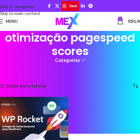
Save
Skip to navigation
Skip to main content
0
MENU
R$
0,0
otimização pagespeed
scores
Categorias
Início
Produtos marcados com a tag “otimização pagespeed scores”
Exibindo um único resultado
Exibir barra lateral