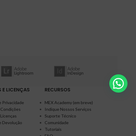
 E LICENÇAS
RECURSOS
e Privacidade
MEX Academy (em breve)
 Condições
Indique Nossos Serviços
 Licenças
Suporte Técnico
de Devolução
Comunidade
Tutoriais
FAQ