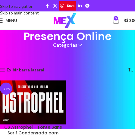
Save
Skip to navigation
Skip to main content
0
MENU
R$
0,0
Presença Online
Categorias
Início
Produtos marcados com a tag “Presença Online”
Exibindo um único resultado
Exibir barra lateral
-34%
CS Astrophel – Fonte Sans
Serif Condensada com