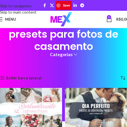
Save
Skip to navigation
Skip to main content
0
MENU
R$
0,0
presets para fotos de
casamento
Categorias
Início
Produtos marcados com a tag “presets para fotos de casamento”
Mostrando todos os 2 resultados
Exibir barra lateral