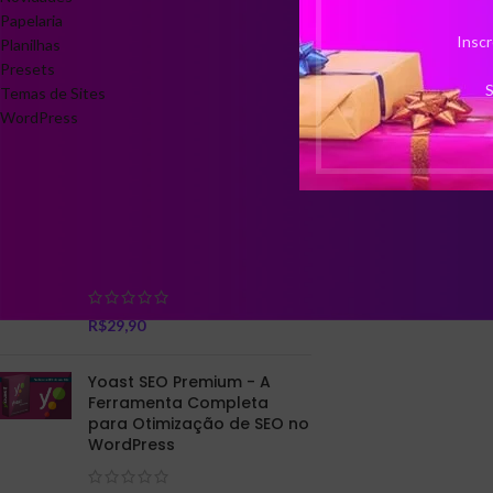
Impressão 3D
Papelaria
R
Inscr
Planilhas
Presets
S
Temas de Sites
WordPress
TOP PRODUTOS RELACIONADOS
Eternare - Pacote com 30
Stories Animados Cristãos
R$
29,90
Yoast SEO Premium - A
Ferramenta Completa
para Otimização de SEO no
WordPress