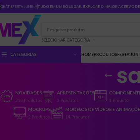
GRÁTIS
FESTA JUNINA
TUDO EM UM SÓ LUGAR. EXPLORE O MAIOR ACERVO DE 
SELECIONAR CATEGORIA
CATEGORIAS
HOME
PRODUTOS
FESTA JUN
s
NOVIDADES
APRESENTAÇÕES
COMPONENTE
218 Produtos
2 Produtos
1 Produto
MOCKUPS
MODELOS DE VÍDEOS E ANIMAÇÕ
2 Produtos
14 Produtos