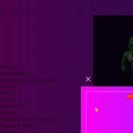
FILTRAR POR PREÇO
Início
Produtos marca
Preço:
R$10
—
R$20
FILTRAR
CATEGORIAS DE PRODUTO
Add-ons
Apresentações
Componentes e Códigos Web
E-books
Fontes
Gráficos
Impressão 3D
Mockups
Modelo SAVA
Modelos de Vídeos e Animações
Impressão 3D: 
Modelos Gráficos
Novidades