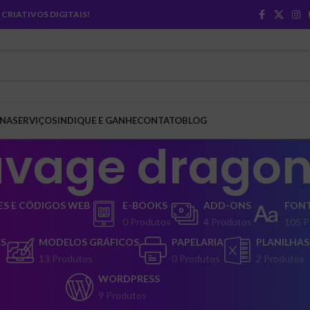
CRIATIVOS DIGITAIS!
INA
SERVIÇOS
INDIQUE E GANHE
CONTATO
BLOG
avage drago
S E CÓDIGOS WEB
E-BOOKS
ADD-ONS
FON
0 Produtos
4 Produtos
105 P
ES
MODELOS GRÁFICOS
PAPELARIA
PLANILHAS
13 Produtos
0 Produtos
2 Produtos
WORDPRESS
9 Produtos