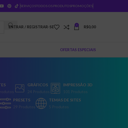
SERVIÇOS
TODOS OS PRODUTOS
PROMOÇÕES
0
ENTRAR / REGISTRAR-SE
R$
0,00
OFERTAS ESPECIAIS
n
TES
GRÁFICOS
IMPRESSÃO 3D
rodutos
24 Produtos
101 Produtos
PRESETS
TEMAS DE SITES
29 Produtos
5 Produtos