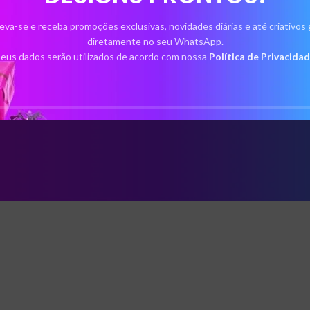
,
Funko
,
Novidades
$
11,90
eva-se e receba promoções exclusivas, novidades diárias e até criativos 
diretamente no seu WhatsApp.
eus dados serão utilizados de acordo com nossa
Política de Privacida