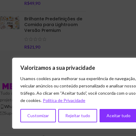
R$
49,90
Brilhante Predefinições de
Comida para Lightroom
Versão Premium
R$
21,90
Valorizamos a sua privacidade
Usamos cookies para melhorar sua experiência de navegação,
SOBRE NÓS
veicular anúncios ou conteúdo personalizado e analisar nosso
Tudo o que você precisa para realizar
tráfego. Ao clicar em “Aceitar tudo”, você concorda com o uso
Fale Conosco
projetos criativos. Dê vida às suas ideias!
de cookies.
Política de Privacidade
Serviços
WhatsApp: (21) 99498-9308
Trabalhe Conosco
Suporte: suporte@mediaexperts.com.br
Customizar
Rejeitar tudo
Aceitar tudo
Blog