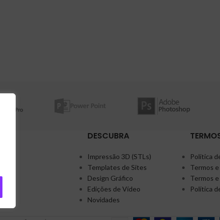
DESCUBRA
TERMOS
Impressão 3D (STLs)
Política d
Templates de Sites
Termos e
Design Gráfico
Termos e
Edições de Vídeo
Política 
Novidades