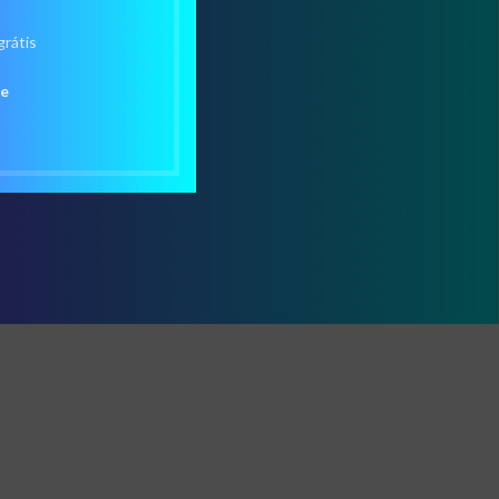
grátis
de