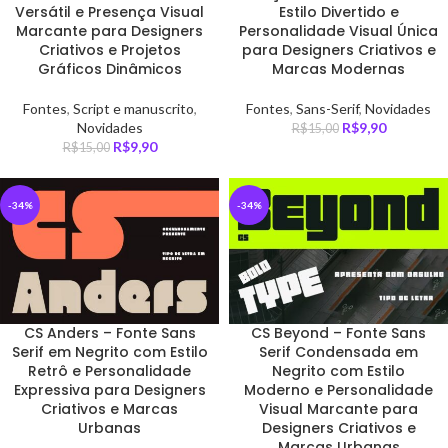
Versátil e Presença Visual
Estilo Divertido e
Marcante para Designers
Personalidade Visual Única
Criativos e Projetos
para Designers Criativos e
Gráficos Dinâmicos
Marcas Modernas
Fontes
,
Script e manuscrito
,
Fontes
,
Sans-Serif
,
Novidades
Novidades
R$
9,90
R$
15,00
R$
9,90
R$
15,00
-34%
-34%
CS Anders – Fonte Sans
CS Beyond – Fonte Sans
Serif em Negrito com Estilo
Serif Condensada em
Retrô e Personalidade
Negrito com Estilo
Expressiva para Designers
Moderno e Personalidade
Criativos e Marcas
Visual Marcante para
Urbanas
Designers Criativos e
Marcas Urbanas