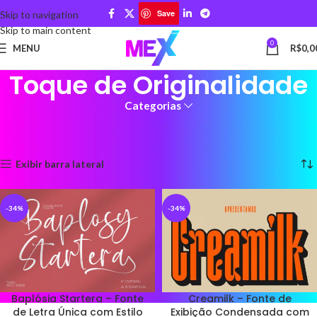
Save
Skip to navigation
Skip to main content
0
MENU
R$
0,0
Toque de Originalidade
Categorias
Início
Produtos marcados com a tag “Toque de Originalidade”
Mostrando todos os 6 resultados
Exibir barra lateral
-34%
-34%
Baplósia Startera – Fonte
Creamilk – Fonte de
de Letra Única com Estilo
Exibição Condensada com