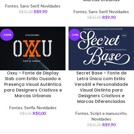
Fontes
,
Sans-Serif
,
Novidades
R$
9,90
Fontes
,
Sans-Serif
,
Novidades
R$
15,00
R$
9,90
R$
15,00
-100%
-34%
Oxxu – Fonte de Display
Secret Base – Fonte de
Slab com Estilo Ousado e
Letra Única com Estilo
Presença Visual Autêntica
Versátil e Personalidade
para Designers Criativos e
Visual Distinta para
Marcas Urbanas
Designers Criativos e
Marcas Diferenciadas
Fontes
,
Serifa
,
Novidades
R$
0,00
Fontes
,
Script e manuscrito
,
R$
0,01
Novidades
R$
9,90
R$
15,00