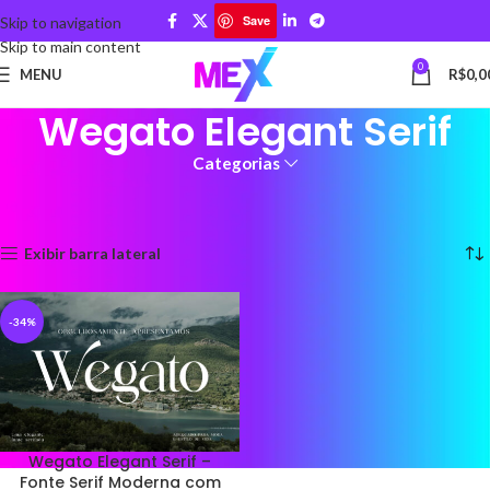
Save
Skip to navigation
Skip to main content
0
MENU
R$
0,0
Wegato Elegant Serif
Categorias
Início
Produtos marcados com a tag “Wegato Elegant Serif”
Exibindo um único resultado
Exibir barra lateral
-34%
Wegato Elegant Serif –
Fonte Serif Moderna com