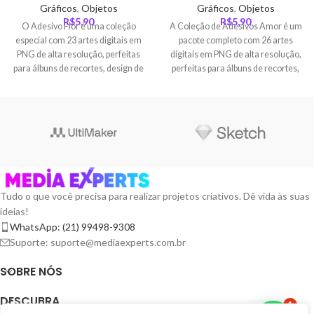
Gráficos
,
Objetos
Gráficos
,
Objetos
R$
5,90
R$
5,90
O Adesivo Flor é uma coleção
A Coleção de Adesivos Amor é um
especial com 23 artes digitais em
pacote completo com 26 artes
PNG de alta resolução, perfeitas
digitais em PNG de alta resolução,
para álbuns de recortes, design de
perfeitas para álbuns de recortes,
cartões, convites, redes sociais e
design de cartões, convites de
muito mais! Cada adesivo foi
festas, posts de redes sociais e
desenhado com carinho e
muito mais. Tudo isso em um só
disponibilizado individualmente
lugar!
para maior liberdade criativa.
Tudo o que você precisa para realizar projetos criativos. Dê vida às suas
ideias!
WhatsApp: (21) 99498-9308
Suporte: suporte@mediaexperts.com.br
SOBRE NÓS
DESCUBRA
1