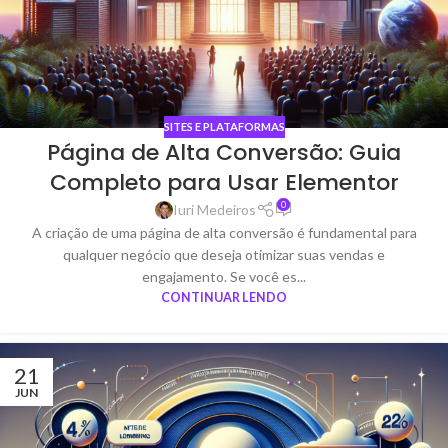
SITES E PLATAFORMAS
Página de Alta Conversão: Guia
Completo para Usar Elementor
0
Iuri Medeiros
A criação de uma página de alta conversão é fundamental para
qualquer negócio que deseja otimizar suas vendas e
engajamento. Se você es...
CONTINUAR LENDO
21
JUN