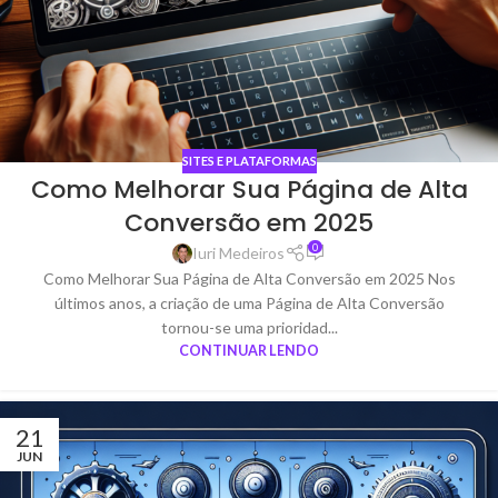
SITES E PLATAFORMAS
Como Melhorar Sua Página de Alta
Conversão em 2025
0
Iuri Medeiros
Como Melhorar Sua Página de Alta Conversão em 2025 Nos
últimos anos, a criação de uma Página de Alta Conversão
tornou-se uma prioridad...
CONTINUAR LENDO
21
JUN