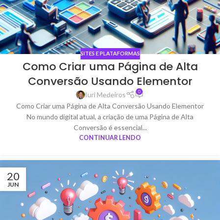
SITES E PLATAFORMAS
Como Criar uma Página de Alta
Conversão Usando Elementor
0
Iuri Medeiros
Como Criar uma Página de Alta Conversão Usando Elementor
No mundo digital atual, a criação de uma Página de Alta
Conversão é essencial...
CONTINUAR LENDO
20
JUN