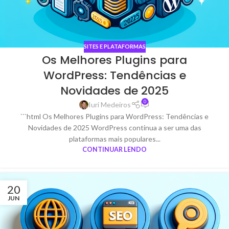
SITES E PLATAFORMAS
Os Melhores Plugins para
WordPress: Tendências e
Novidades de 2025
0
Iuri Medeiros
```html Os Melhores Plugins para WordPress: Tendências e
Novidades de 2025 WordPress continua a ser uma das
plataformas mais populares...
CONTINUAR LENDO
20
JUN