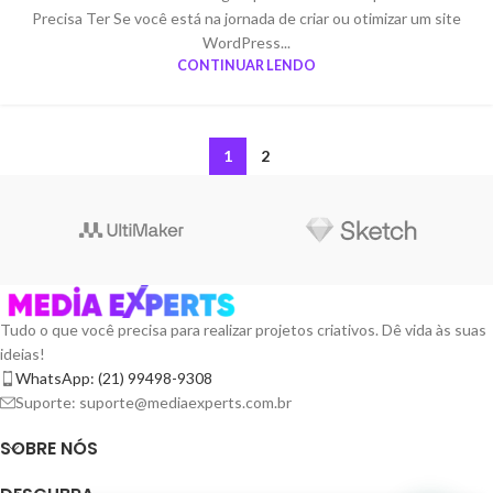
Precisa Ter Se você está na jornada de criar ou otimizar um site
WordPress...
CONTINUAR LENDO
1
2
Tudo o que você precisa para realizar projetos criativos. Dê vida às suas
ideias!
WhatsApp: (21) 99498-9308
Suporte: suporte@mediaexperts.com.br
SOBRE NÓS