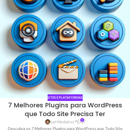
SITES E PLATAFORMAS
7 Melhores Plugins para WordPress
que Todo Site Precisa Ter
0
Iuri Medeiros
Descubra os 7 Melhores Plugins para WordPress que Todo Site