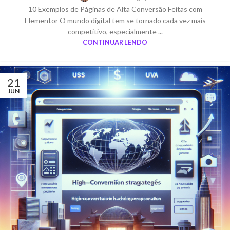
10 Exemplos de Páginas de Alta Conversão Feitas com
Elementor O mundo digital tem se tornado cada vez mais
competitivo, especialmente ...
CONTINUAR LENDO
21
JUN