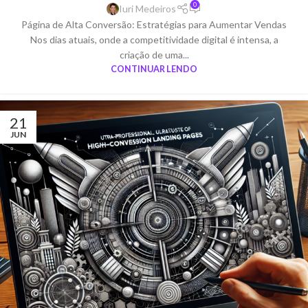
0
Iuri Medeiros
Página de Alta Conversão: Estratégias para Aumentar Vendas
Nos dias atuais, onde a competitividade digital é intensa, a
criação de uma...
CONTINUAR LENDO
21
JUN