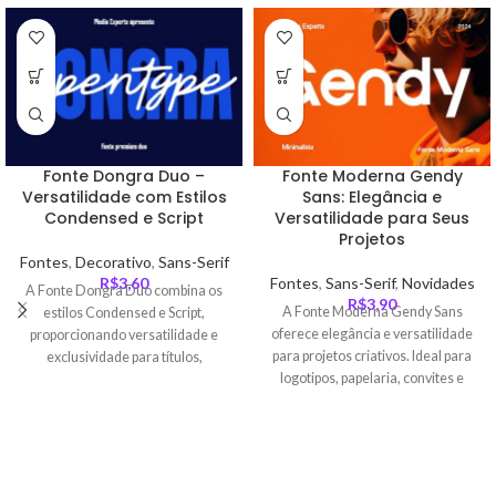
Fonte Dongra Duo –
Fonte Moderna Gendy
Versatilidade com Estilos
Sans: Elegância e
Condensed e Script
Versatilidade para Seus
Projetos
Fontes
,
Decorativo
,
Sans-Serif
R$
3,60
Fontes
,
Sans-Serif
,
Novidades
A Fonte Dongra Duo combina os
R$
3,90
A Fonte Moderna Gendy Sans
estilos Condensed e Script,
oferece elegância e versatilidade
proporcionando versatilidade e
para projetos criativos. Ideal para
exclusividade para títulos,
logotipos, papelaria, convites e
identidades visuais e projetos
mais, com suporte multilíngue e
criativos.
compatibilidade total.