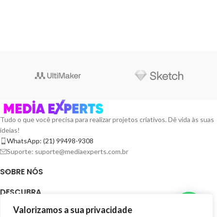
Tudo o que você precisa para realizar projetos criativos. Dê vida às suas
ideias!
WhatsApp: (21) 99498-9308
Suporte: suporte@mediaexperts.com.br
SOBRE NÓS
DESCUBRA
Valorizamos a sua privacidade
TERMOS E LICENÇAS