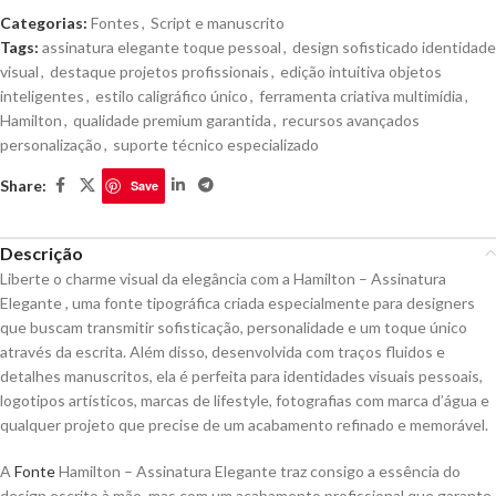
Categorias:
Fontes
,
Script e manuscrito
Tags:
assinatura elegante toque pessoal
,
design sofisticado identidade
visual
,
destaque projetos profissionais
,
edição intuitiva objetos
inteligentes
,
estilo caligráfico único
,
ferramenta criativa multimídia
,
Hamilton
,
qualidade premium garantida
,
recursos avançados
personalização
,
suporte técnico especializado
Share:
Save
Descrição
Liberte o charme visual da elegância com a Hamilton – Assinatura
Elegante , uma fonte tipográfica criada especialmente para designers
que buscam transmitir sofisticação, personalidade e um toque único
através da escrita. Além disso, desenvolvida com traços fluidos e
detalhes manuscritos, ela é perfeita para identidades visuais pessoais,
logotipos artísticos, marcas de lifestyle, fotografias com marca d’água e
qualquer projeto que precise de um acabamento refinado e memorável.
A
Fonte
Hamilton – Assinatura Elegante traz consigo a essência do
design escrito à mão, mas com um acabamento profissional que garante