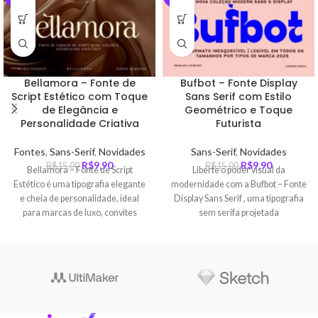
Bellamora – Fonte de
Bufbot – Fonte Display
Script Estético com Toque
Sans Serif com Estilo
de Elegância e
Geométrico e Toque
Personalidade Criativa
Futurista
Fontes
,
Sans-Serif
,
Novidades
Sans-Serif
,
Novidades
R$
9,90
R$
9,90
R$
15,00
R$
15,00
Bellamora – Fonte de Script
Liberte o poder visual da
Estético é uma tipografia elegante
modernidade com a Bufbot – Fonte
e cheia de personalidade, ideal
Display Sans Serif , uma tipografia
para marcas de luxo, convites
sem serifa projetada
sofisticados, editoriais criativos e
especialmente para designers que
qualquer projeto que exija um
buscam unir elegância estrutural à
toque refinado e único.
inovação tecnológica