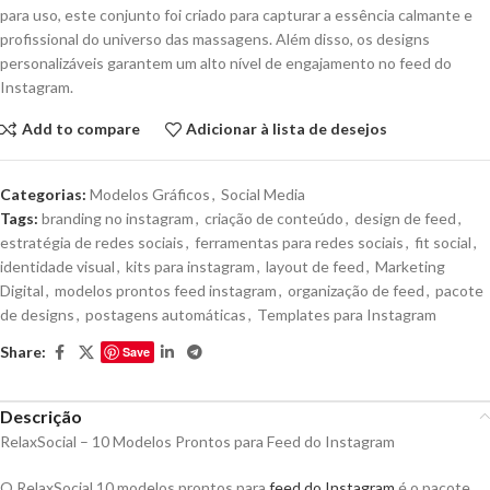
para uso, este conjunto foi criado para capturar a essência calmante e
profissional do universo das massagens. Além disso, os designs
personalizáveis garantem um alto nível de engajamento no feed do
Instagram.
Add to compare
Adicionar à lista de desejos
Categorias:
Modelos Gráficos
,
Social Media
Tags:
branding no instagram
,
criação de conteúdo
,
design de feed
,
estratégia de redes sociais
,
ferramentas para redes sociais
,
fit social
,
identidade visual
,
kits para instagram
,
layout de feed
,
Marketing
Digital
,
modelos prontos feed instagram
,
organização de feed
,
pacote
de designs
,
postagens automáticas
,
Templates para Instagram
Share:
Save
Descrição
RelaxSocial – 10 Modelos Prontos para Feed do Instagram
O RelaxSocial 10 modelos prontos para
feed do Instagram
é o pacote