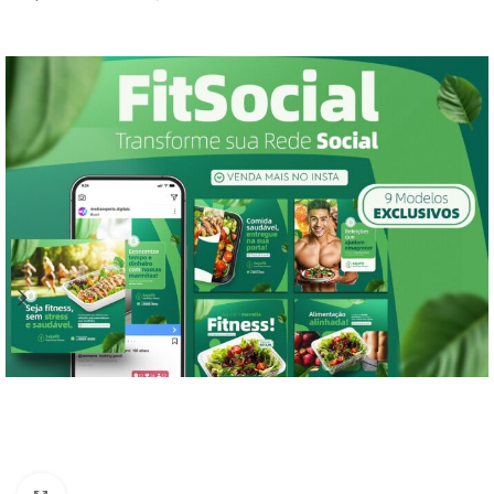
prontos para uso, este conjunto foi
sofisticados, editoriais criativos e
criado para capturar a essência
qualquer projeto que exija um
suculenta e irresistível do universo
toque refinado e único.
das churrascarias. Além disso, os
designs personalizáveis garantem
um alto nível de engajamento no
feed do Instagram.