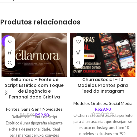
Produtos relacionados
-34%
Bellamora – Fonte de
ChurrasSocial – 10
Script Estético com Toque
Modelos Prontos para
de Elegância e
Feed do Instagram
Personalidade Criativa
Modelos Gráficos
,
Social Media
Fontes
,
Sans-Serif
,
Novidades
R$
29,90
R$
9,90
R$
15,00
O ChurrasSocial é o pacote perfeito
Bellamora – Fonte de Script
para churrascarias que desejam se
Estético é uma tipografia elegante
destacar no Instagram. Com 10
e cheia de personalidade, ideal
modelos exclusivos em PSD,
para marcas de luxo, convites