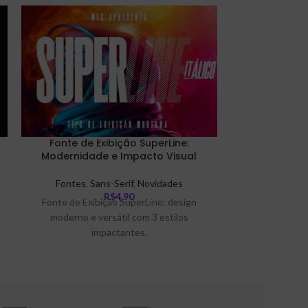
Fonte de Exibição SuperLine:
Fonte Natal
Modernidade e Impacto Visual
Fontes
,
Sans-Serif
,
Novidades
Fon
R$
4,90
Fonte de Exibição SuperLine: design
Traga a magia d
moderno e versátil com 3 estilos
com a Fonte Na
impactantes.
únic