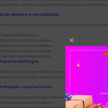
impactantes, criativos e cheios de imaginação, essa é a escolha perfeita.
Estilo Natalino e Versatilidade
Primeiramente, a fonte de natal premium Santano combina inspiração na ti
Temas de Natal e inverno.
Capas de livros e histórias infantis.
Quadrinhos e pôsteres chamativos.
Embalagens de produtos sazonais.
Logotipos e mercadorias criativas.
Suporte Multilíngue
Além disso, a fonte Santano Natal oferece suporte a uma ampla gama de id
la para alcançar um público global sem preocupações.
Principais Características
Inscr
Letras maiúsculas e minúsculas estilizadas.
Números e pontuações decorativos.
S
Codificação PUA para fácil acesso a glifos especiais.