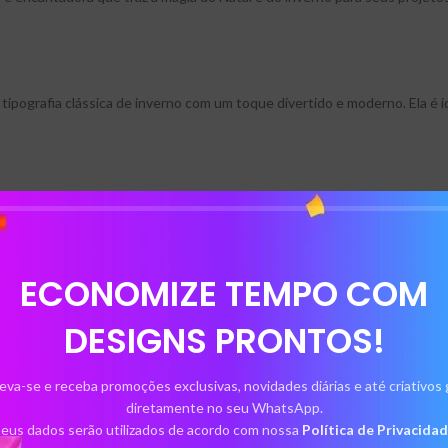
pografia clássica de inverno com um toque divertido e moderno. Ela é ide
ECONOMIZE TEMPO COM
iomas, incluindo: português, inglês, espanhol, francês, alemão, italiano
DESIGNS PRONTOS!
eva-se e receba promoções exclusivas, novidades diárias e até criativos 
diretamente no seu WhatsApp.
eus dados serão utilizados de acordo com nossa
Política de Privacida