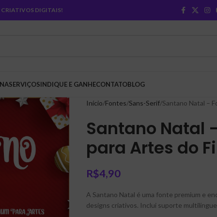
CRIATIVOS DIGITAIS!
INA
SERVIÇOS
INDIQUE E GANHE
CONTATO
BLOG
Início
Fontes
Sans-Serif
Santano Natal – F
Santano Natal 
para Artes do F
R$
4,90
A Santano Natal é uma fonte premium e enca
designs criativos. Inclui suporte multilíng