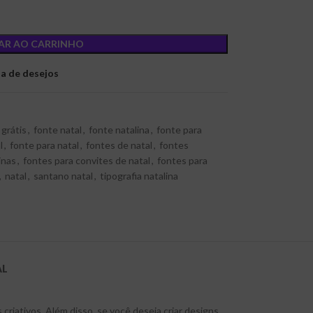
AR AO CARRINHO
ta de desejos
 grátis
,
fonte natal
,
fonte natalina
,
fonte para
l
,
fonte para natal
,
fontes de natal
,
fontes
inas
,
fontes para convites de natal
,
fontes para
,
natal
,
santano natal
,
tipografia natalina
AL
criativos. Além disso, se você deseja criar designs