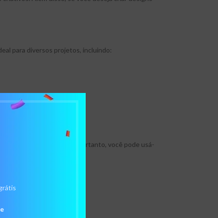
al para diversos projetos, incluindo:
, sueco, zulu e muito mais. Portanto, você pode usá-
grátis
de