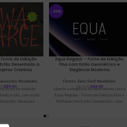
-34%
Fonte de Exibição
Equa Regular – Fonte de Exibição
Estilo Desenhado à
Fina com Estilo Geométrico e
jetos Criativos
Elegância Moderna
manuscrito
,
Novidades
Fontes
,
Sans-Serif
,
Novidades
R$
9,90
R$
9,90
00
R$
15,00
ma fonte de exibição
Liberte a elegância do minimalismo com a
hada à mão, com estilo
Equa Regular – Fonte de Exibição Fina e
ivertido. Ideal para
Refinada com Estilo Geométrico , uma
s, títulos editoriais,
tipografia projetada especialmente para
vas e capas de álbuns,
designers que buscam transmitir
rsonalidade e um visual
sofisticação, equilíbrio e estilo moderno
lquer projeto gráfico.
através da escrita.