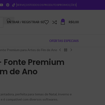
SERVIÇOS
TODOS OS PRODUTOS
PROMOÇÕES
0
ENTRAR / REGISTRAR-SE
R$
0,00
OFERTAS ESPECIAIS
onte Premium para Artes do Fim de Ano
– Fonte Premium
im de Ano
ntadora, perfeita para temas de Natal, inverno e
ue e é compatível com diversos softwares.