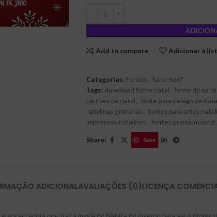
ADICION
Add to compare
Adicionar à lis
Categorias:
Fontes
,
Sans-Serif
Tags:
download fonte natal
,
fonte de natal
cartões de natal
,
fonte para design de nata
natalinas gratuitas
,
fontes para artes natal
impressos natalinos
,
fontes premium natal
Share:
Save
ORMAÇÃO ADICIONAL
AVALIAÇÕES (0)
LICENÇA COMERCI
e encantadora que traz a magia do Natal e do inverno para seus projetos 