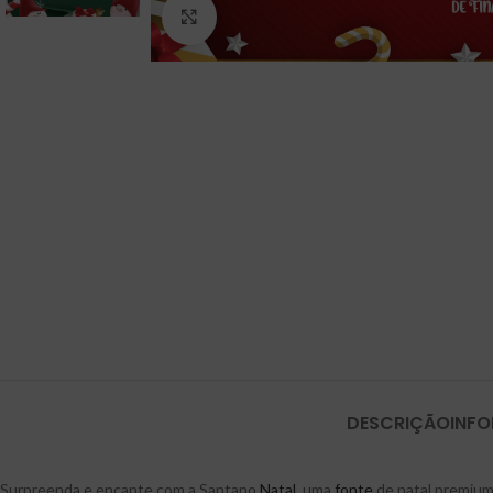
Click to enlarge
DESCRIÇÃO
INF
Surpreenda e encante com a Santano
Natal
, uma
fonte
de natal premium 