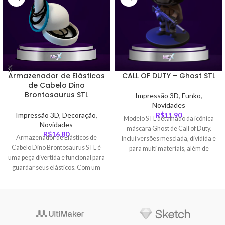
CALL OF DUTY – Ghost STL
Armazenador de Elásticos
de Cabelo Dino
Brontosaurus STL
Impressão 3D
,
Funko
,
Novidades
R$
11,90
Impressão 3D
,
Decoração
,
Modelo STL detalhado da icônica
Novidades
máscara Ghost de Call of Duty.
R$
16,80
Armazenador de Elásticos de
Inclui versões mesclada, dividida e
Cabelo Dino Brontosaurus STL é
para multi materiais, além de
uma peça divertida e funcional para
arquivo OBJ.
guardar seus elásticos. Com um
design inspirado no brontossauro,
ele oferece armazenamento oculto
e fácil impressão em impressoras
FDM.