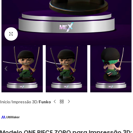
Click to enlarge
Início
Impressão 3D
Funko
Modelo ONE PIECE ZORO para Impressão 3D: