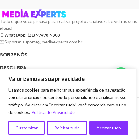
Tudo o que você precisa para realizar projetos criativos. Dê vida às suas
ideias!
WhatsApp: (21) 99498-9308
Suporte: suporte@mediaexperts.com.br
SOBRE NÓS
DESCUBRA
Valorizamos a sua privacidade
TERMOS E LICENÇAS
Usamos cookies para melhorar sua experiência de navegação,
RECURSOS
veicular anúncios ou conteúdo personalizado e analisar nosso
MEDIA EXPERTS DIGITAIS
2025 CRIADOR POR
GRUPO EXPERTS DIGITAIS
. SEJA
tráfego. Ao clicar em “Aceitar tudo”, você concorda com o uso
EXPERTS VOCÊ TAMBÉM.
de cookies.
Política de Privacidade
Customizar
Rejeitar tudo
Aceitar tudo
0
Shop
Lista de desejos
Carrinho
Minha Conta
Serviços