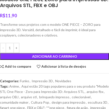
Arquivos STL, FBX e OBJ
R$
11,90
Transforme seus projetos com o modelo ONE PIECE – ZORO para
impressão 3D. Versátil, detalhado e fácil de imprimir, é ideal para
cosplayers, colecionadores e criativos.
ADICIONAR AO CARRINHO
Add to compare
Adicionar à lista de desejos
Categorias:
Funko
,
Impressão 3D
,
Novidades
Tags:
Anime
,
Aqui estão 20 tags populares para o seu produto "Modelo
STL One Piece - Zoro para Impressão 3D: Arquivos STL
,
arquivo fbx
,
arquivo OBJ
,
arquivo stl
,
brinquedo impresso
,
colecionável
,
comunidade maker
,
Cultura Pop
,
design para impressão
,
escultura 3D
,
fanart one piece
,
FBX e OBJ": **one piece
,
figura de ação
,
impressão