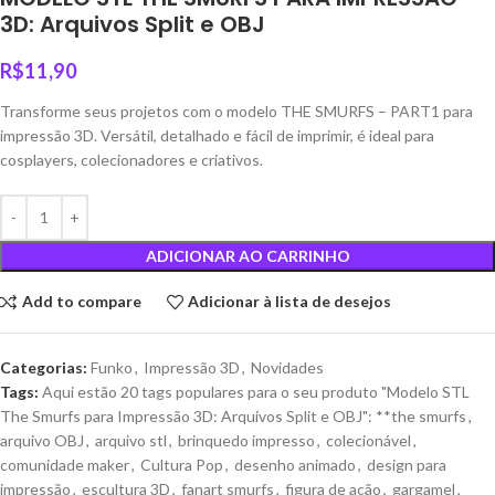
3D: Arquivos Split e OBJ
R$
11,90
Transforme seus projetos com o modelo THE SMURFS – PART1 para
impressão 3D. Versátil, detalhado e fácil de imprimir, é ideal para
cosplayers, colecionadores e criativos.
ADICIONAR AO CARRINHO
Add to compare
Adicionar à lista de desejos
Categorias:
Funko
,
Impressão 3D
,
Novidades
Tags:
Aqui estão 20 tags populares para o seu produto "Modelo STL
The Smurfs para Impressão 3D: Arquivos Split e OBJ": **the smurfs
,
arquivo OBJ
,
arquivo stl
,
brinquedo impresso
,
colecionável
,
comunidade maker
,
Cultura Pop
,
desenho animado
,
design para
impressão
,
escultura 3D
,
fanart smurfs
,
figura de ação
,
gargamel
,