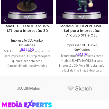
MASHLE – LANCE: Arquivo
Modelo 3D SILVERHAWKS
STL para Impressão 3D
Set para Impressão:
Arquivo STL e OBJ
Impressão 3D
,
Funko
,
Novidades
Impressão 3D
,
Funko
,
R$
11,90
Novidades
MASHLE - LANCE é um arquivo STL
R$
11,90
Transforme seus projetos com o
para impressão 3D, projetado para
modelo SILVERHAWKS Set para
quem busca detalhes e
impressão 3D. Versátil, detalhado
funcionalidade. Inclui versões
e fácil de imprimir, é ideal para
fundida, dividida e multi-material
cosplayers, colecionadores e
para maior versatilidade.
criativos.