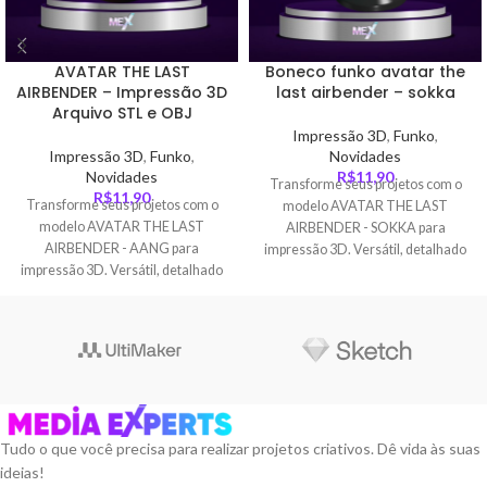
AVATAR THE LAST
Boneco funko avatar the
AIRBENDER – Impressão 3D
last airbender – sokka
Arquivo STL e OBJ
Impressão 3D
,
Funko
,
Impressão 3D
,
Funko
,
Novidades
Novidades
R$
11,90
Transforme seus projetos com o
R$
11,90
Transforme seus projetos com o
modelo AVATAR THE LAST
modelo AVATAR THE LAST
AIRBENDER - SOKKA para
AIRBENDER - AANG para
impressão 3D. Versátil, detalhado
impressão 3D. Versátil, detalhado
e fácil de imprimir, é ideal para
e fácil de imprimir, é ideal para
cosplayers, colecionadores e
cosplayers, colecionadores e
criativos.
criativos.
Tudo o que você precisa para realizar projetos criativos. Dê vida às suas
ideias!