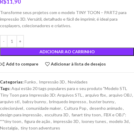
R$
11,90
Transforme seus projetos com o modelo TINY TOON – PART2 para
impressão 3D. Versátil, detalhado e fácil de imprimir, é ideal para
cosplayers, colecionadores e criativos.
ADICIONAR AO CARRINHO
Add to compare
Adicionar à lista de desejos
Categorias:
Funko
,
Impressão 3D
,
Novidades
Tags:
Aqui estão 20 tags populares para o seu produto "Modelo STL
Tiny Toon para Impressão 3D: Arquivos STL
,
arquivo fbx
,
arquivo OBJ
,
arquivo stl
,
babsy bunny
,
brinquedo impresso
,
buster bunny
,
colecionável
,
comunidade maker
,
Cultura Pop
,
desenho animado
,
design para impressão
,
escultura 3D
,
fanart tiny toon
,
FBX e OBJ":
**tiny toon
,
figura de ação
,
impressão 3D
,
looney tunes
,
modelo 3d
,
Nostalgia
,
tiny toon adventures